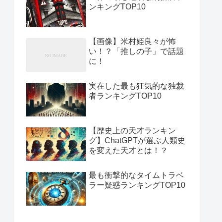
ンキングTOP10
【画像】米村姫良々が怖
い！？「推しの子」で話題
に！
実在した最も狂気的な独裁
者ランキングTOP10
【歴史上の天才ランキン
グ】ChatGPTが選ぶ人類史
を変えた天才とは！？
最も衝撃的なタイムトラベ
ラー疑惑ランキングTOP10