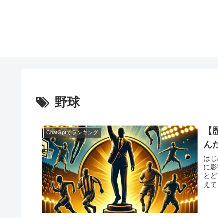
野球
【
ChatGptでランキング
ん
はじ
に影
とど
えて