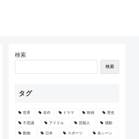
検索
検索
タグ
世界
名作
ドラマ
映画
歴史
不思議
アイドル
芸能人
感動
動物
日本
スポーツ
名シーン