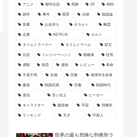
アニメ
都市伝説
危険
SF
神回
雑学
事件
冤罪
法律
陰謀論
富豪
お金持ち
オカルト
幽霊
企業
NETFLIX
カルト
タイムトラベラー
タイムトラベル
財宝
伝説
トレジャーハント
独裁者
狂気
虐殺
初恋
漫画
レビュー
寿命
不老不死
生物
宗教
地球外生命体
建築
戦国武将
労働
戦国時代
迷信
言い伝え
ヒーロー
キャラクター
建造物
宇宙
刑務所
ランキング
天才
宇宙人
世界の最も危険な刑務所ラ