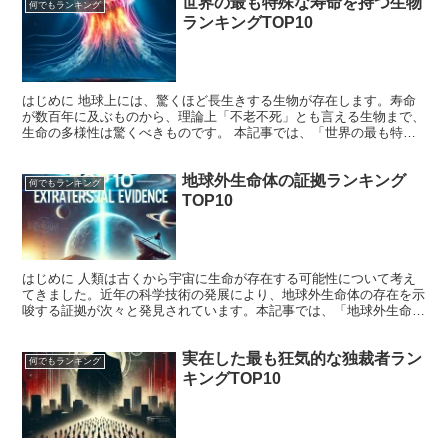
世界の最も特殊な寿命を持つ生物
何でもランキング
ランキングTOP10
はじめに 地球上には、驚くほど長生きする生物が存在します。寿命
が数百年に及ぶものから、理論上「不老不死」とも言える生物まで、
生命の多様性は驚くべきものです。 本記事では、「世界の最も特殊
な寿命を持つ生物ランキングTOP10」 を紹介します。...
地球外生命体の証拠ランキング
何でもランキング
TOP10
はじめに 人類は古くから宇宙に生命が存在する可能性について考え
てきました。近年の科学技術の発展により、地球外生命体の存在を示
唆する証拠が次々と発見されています。本記事では、「地球外生命体
の証拠ランキングTOP10」 を紹介します。選定基準は...
実在した最も狂気的な独裁者ラン
何でもランキング
キングTOP10