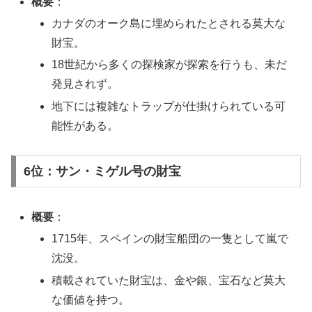
概要
：
カナダのオーク島に埋められたとされる莫大な
財宝。
18世紀から多くの探検家が探索を行うも、未だ
発見されず。
地下には複雑なトラップが仕掛けられている可
能性がある。
6位：サン・ミゲル号の財宝
概要
：
1715年、スペインの財宝船団の一隻として嵐で
沈没。
積載されていた財宝は、金や銀、宝石など莫大
な価値を持つ。