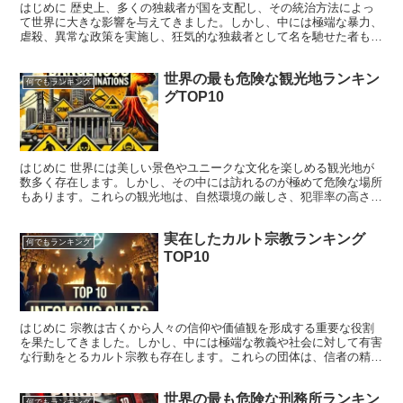
はじめに 歴史上、多くの独裁者が国を支配し、その統治方法によっ
て世界に大きな影響を与えてきました。しかし、中には極端な暴力、
虐殺、異常な政策を実施し、狂気的な独裁者として名を馳せた者もい
ます。 本記事では、「実在した最も狂気的な独裁者ランキ...
世界の最も危険な観光地ランキン
何でもランキング
グTOP10
はじめに 世界には美しい景色やユニークな文化を楽しめる観光地が
数多く存在します。しかし、その中には訪れるのが極めて危険な場所
もあります。これらの観光地は、自然環境の厳しさ、犯罪率の高さ、
病気のリスク、または地政学的な不安定さなどの理由で非常...
実在したカルト宗教ランキング
何でもランキング
TOP10
はじめに 宗教は古くから人々の信仰や価値観を形成する重要な役割
を果たしてきました。しかし、中には極端な教義や社会に対して有害
な行動をとるカルト宗教も存在します。これらの団体は、信者の精神
的・経済的支配を目的としたり、暴力的な事件を引き起こし...
世界の最も危険な刑務所ランキン
何でもランキング