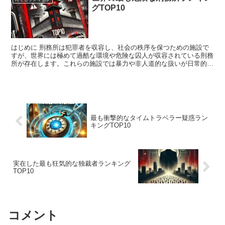
グTOP10
はじめに 刑務所は犯罪者を収容し、社会の秩序を保つための施設で
すが、世界には極めて過酷な環境や危険な囚人が収容されている刑務
所が存在します。これらの施設では暴力や非人道的な扱いが日常的に
発生し、脱獄不可能と言われるほどの厳重な警備が敷かれて...
最も衝撃的なタイムトラベラー疑惑ラン
キングTOP10
実在した最も狂気的な独裁者ランキング
TOP10
コメント